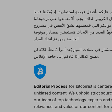
شير عليكم بأفضل فرصةٍ استثمارية، إذ يُمكننا فقط
ل الكريبتو. لذلك، يجب ألا تعتمدوا على ترشيحاتنا
جَمَعتموها بشقّ الأنفس في مشروع Meme Index أن تقوموا بإجراء
العديد من الأبحاث مُستعينين بمصادرَ موثوقة (وهنا لا يُعتد بموقع Facebook كمصدر موثوق) للتوصل إلى استنتاجاتكم
الخاصة ومن ثمّ اتخاذ القرار.
ستثمار في عملات الميم يُعَد أمراً مُمتعاً، لكنّه لن
يصبح كذلك إذا قادكم إلى حافة الإفلاس.
Editorial Process
for bitcoinist is cente
unbiased content. We uphold strict sourc
our team of top technology experts and s
relevance, and value of our content for 