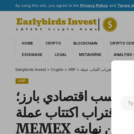
By using this site, you agree to the
Privacy Policy
and
Terms o
HOME
CRYPTO
BLOCKCHAIN
CRYPTO COI
EXCHANGE
LEGAL
METAVERSE
ANALYSIS
Earlybirds Invest
>
Crypto
>
XRP
>
XRP
 بحسب اقتصادي بارز؛
مع اقتراب اكتتاب عملة
MEMEX من نهايته