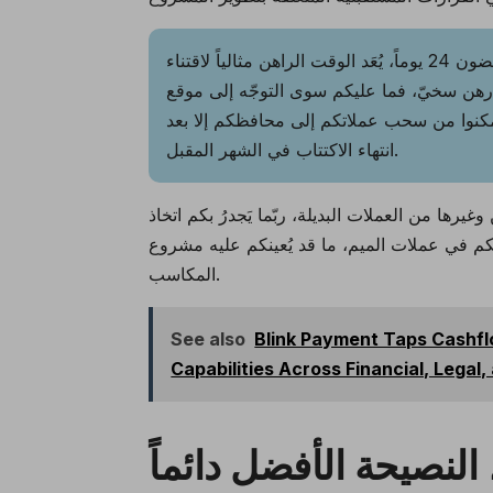
ونظراً لأن اكتتابها سينتهي في غضون 24 يوماً، يُعَد الوقت الراهن مثالياً لاقتناء MEMEX بسعرها المنخفض
د رهن سخيّ، فما عليكم سوى التوجّه إلى
تتمكنوا من سحب عملاتكم إلى محافظكم إلا بعد
انتهاء الاكتتاب في الشهر المقبل.
رها من العملات البديلة، ربّما يَجدرُ بكم اتخاذ
 الميم، ما قد يُعينكم عليه مشروع Meme Index كي تنالوا نصيبكم من
المكاسب.
See also
Blink Payment Taps Cashfl
Capabilities Across Financial, Legal
، النصيحة الأفضل دائماً