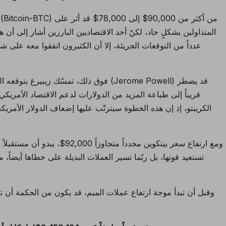
المتداولين بشكلٍ حاد، لكنّ أحد الاقتصاديين البارزين أشار إلى أن
هنريك زيبيرغ (Henrik Zeberg) عدداً من التوقعات الجريئة
، إلا أن الكثيرون اتفقوا معه على 
فوق ذلك، تمسّك زيبيرغ بتوقعه القائل بأن ر
قريباً إلى طباعة المزيد من الدولارات لدعم الاقتصاد الأمريكي
الكريبتو، إذ إن هذه الخطوة سيترتّب عليها إضعاف الدولار الأمريكي أ
ومع ارتفاع سعر بيتكوين مجدداً متجا
تستعيد قوتها، بل ربّما تسير العملات البديلة على خطاها أيضاً،
وقبل أن تبدأ موجة ارتفاع
عملات الميم
، قد يكون من الحكمة أن تع