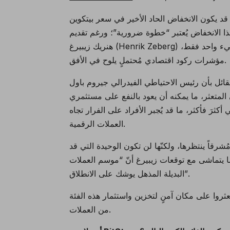
قد يكون الانخفاض الحاد الأخير في سعر بيتكوين (Bitcoin-BTC) من أكثر من 90,000$ إلى 78,000$ قد أثر على
 هذا الانخفاض يُعتبر “خطوة ضرورية”؛ ورغم
تقديم
شيء واحد فقط،
مؤشرات ركود اقتصادي مُحتملٍ يلوح في الأفق.
ئيس الاحتياطي الفيدرالي جيروم باول (Jerome Powell) قد يضطر
 المتعثر، ما يمكنه أن يعود بالنفع على مستثمري
كثرَ فأكثر، ما قد يُجبر الأفراد على الفرار تجاه
العملات الرقمية.
وزاً 92,000$، يبدو أن مستقبلاً مُشرقاً ينتظرها، ولكنّها لن تكون الوحيدة التي قد
 ما يتماشى مع توقعات زيبيرغ أنّ “موسم العملات
البديلة المذهل يوشك على الانطلاق”.
ثروا على مكان آمنٍ لتخزين واستثمار هذه الفئة
من العملات.