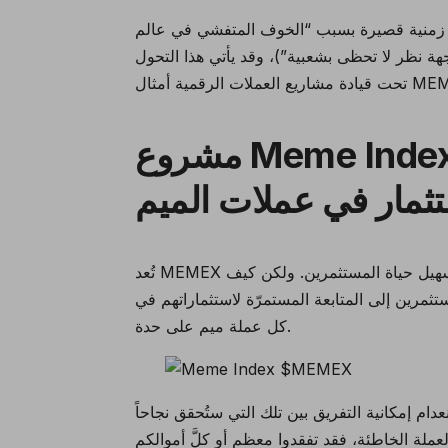
ر بيتكوين انخفض إلى 78,000$ في فترة زمنية قصيرة بسبب “الخوف المتفشي في عالم
هة نظر لا تحظى بشعبية”
)، وقد يأتي هذا التحول
مشروع Meme Index: سبيلكم إلى توزيع مخاطر
تسهيل حياة المستثمرين. ولكن كيف
مرين إلى المتابعة المستمرّة لاستثماراتهم في
كل عملة ميم على حدة.
م إمكانية التفريق بين تلك التي ستُحقق نجاحاً
ملة الخاطئة، فقد تفقدوا معظم أو كلَّ أموالكم