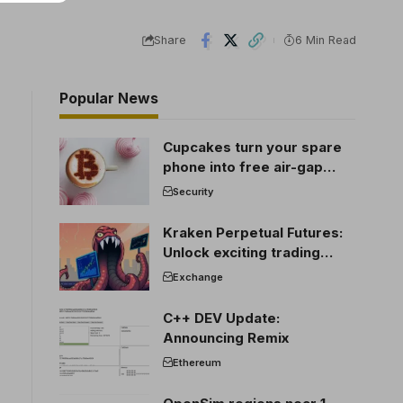
Share
6 Min Read
Popular News
Cupcakes turn your spare
phone into free air-gap
cold storage
Security
Kraken Perpetual Futures:
Unlock exciting trading
opportunities
Exchange
C++ DEV Update:
Announcing Remix
Ethereum