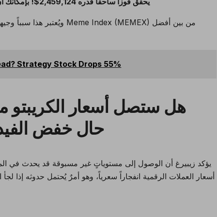
أحد لاعبي BitStarz يحقق فوزاً ساحقاً قدره 2,459,124$! بإمكانك أن تكون الفائز الكبير التالي؟
(MEMEX) من بين
أفضل
اكتتاب مشروع عملة Meme Index
ويُعتبر هذا سبباً وج
head? Strategy Stock Drops 55%
هل ستصل أسعار الكريبتو م
حال خفض الفيدر
يؤكد زيبيرغ أن الوصول إلى مستوياتٍ غير مسبوقة قد يحدث في المد
أسعار العملات الرقمية انفجاراً سعرياً، وهو أمرٌ يُحتمل حدوثه إذا ل