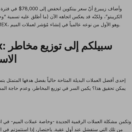
وأضاف زيبيرغ أنّ سع
الكريبتو”، ولكنّه قد يعكس اتجاهه الآن (ما أطلق عليه تسمية
“وج
تحت قيادة مشاريع العملات الرقمية أمثال MEMEX، وهو الأول من نوعه عالمياً في إنشاء مُؤشر لعملات الميم.
الاستثمار في عملات الميم
تُعد MEMEX إحدى
أفضل العملات البديلة
المتاحة حالياً بفضل هدفها المتمثل ب
يمكن تحقيق هذا؟ يكمن السر في توزيع المخاطر، وعدم حاجة المستث
وتكمن مشكلة
العملات الرقمية الجديدة
-وخاصة عملات الميم- في انعدا
من تلك التي ستفشل عند أول عقبة. باختصار، إذا استثمرَتم في الع