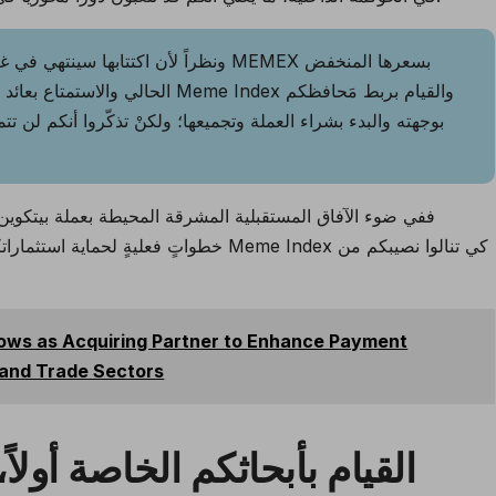
والقيام بربط مَحافظكم
موقع Meme Index
الحالي والاستمتاع بعائ
بوجهته والبدء بشراء العملة وتجميعها؛ ولكنْ تذكّروا أنكم لن 
ففي ضوء الآفاق المستقبلية المشرقة المحيطة بعملة بيتكوين وغي
خطواتٍ فعليةٍ لحماية استثماراتكم في عملات
ows as Acquiring Partner to Enhance Payment
, and Trade Sectors
القيام بأبحاثكم الخاصة أولاً