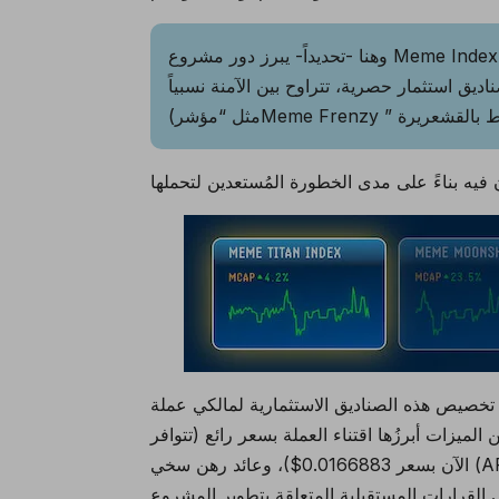
تكم على
Meme Index
وهنا -تحديداً- يبرز دور مشروع
تثمار حصرية، تتراوح بين الآمنة نسبياً (مثل “مؤشر Meme Titan “) وصولاً إلى عالية المخاطرة
هذه الصناديق الاستثمارية لمالكي عملة MEMEX فقط، حيث يؤهلكم شراؤها -خاصةً خلال فترة
الميزات أبرزُها اقتناء العملة بسعر رائع (تتوافر
الآن بسعر 0.0166883$)، وعائد رهن سخي (APY) تبلغ نسبته حالياً 576%، فضلاً عن حصولكم على حقوق التصويت