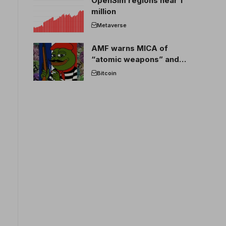
OpenSim regions near 1
million
Metaverse
AMF warns MICA of
“atomic weapons” and
France threatens to break
Bitcoin
the EU crypto market