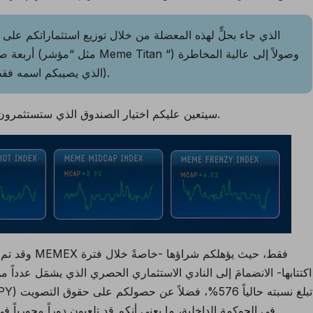
الذي جاء بحلٍّ لهذه المعضلة من خلال توزيع استثمارا
أربعة صناديق اس
(مثل “مؤشرMeme Frenzy ” الذي يصيبكم اسمه فقط بالقشعريرة).
سيتعين عليكم اختيار الصندوق الذي ستستثمرون فيه بناءً على مدى الخطورة المُستعدين لتحملها.
وقد تم تخصيص 
اكتتابها- الانضمامَ إلى النادي الاستثماري الحصري الذي يشمَل عدداً من 
في الحوكمة الداخلية، ما يعني أنكم قد تلعبون دوراً محورياً في القرارات المستقبلية المتعلقة بتطوير المشروع.